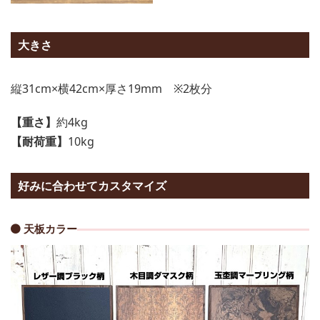
大きさ
縦31cm×横42cm×厚さ19mm ※2枚分
【重さ】
約4kg
【耐荷重】
10kg
好みに合わせてカスタマイズ
天板カラー